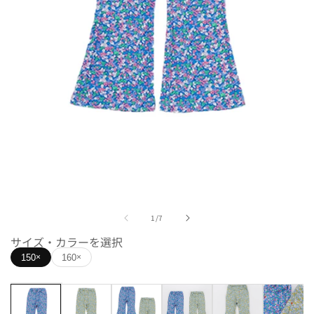
モ
ー
ダ
ル
で
メ
デ
の
1
/
7
ィ
サイズ・カラーを選択
ア
(1)
150
160
×
×
を
開
く