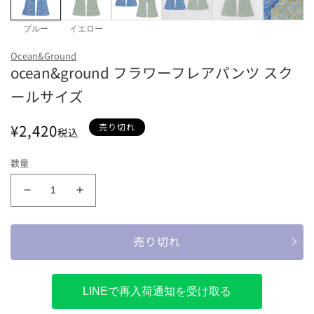
ブルー
イエロー
カラー
Ocean&Ground
ocean&ground フラワーフレアパンツ スク
ブルー
イエロー
ールサイズ
サイズ
通
¥2,420
150
160
売り切れ
税込
常
価
数量
格
ocean&amp;ground
ocean&amp;ground
フ
フ
ラ
ラ
売り切れ
ワ
ワ
ー
ー
フ
フ
LINEで再入荷通知を受け取る
レ
レ
ア
ア