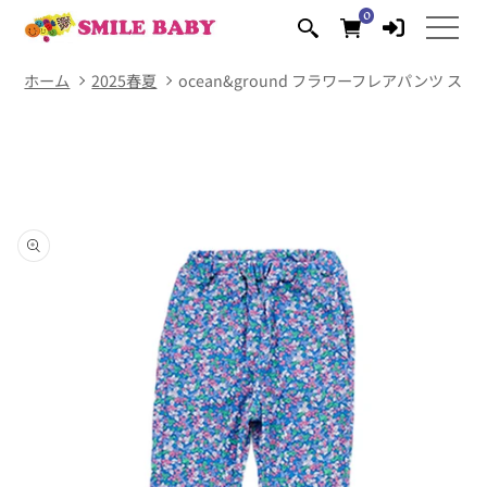
コンテ
0
0
ンツに
個
の
進む
ア
イ
テ
ム
ホーム
2025春夏
ocean&ground フラワーフレアパンツ ス
商品情
報にス
キップ