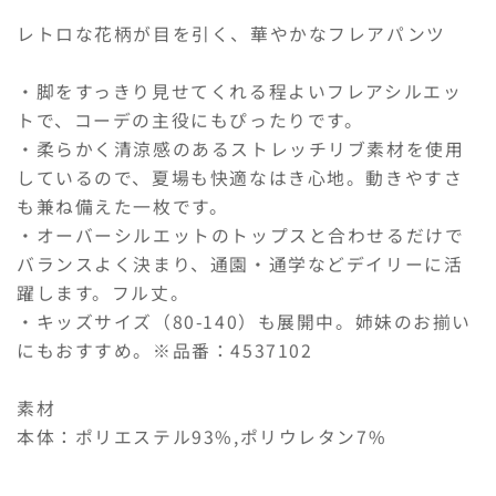
パ
パ
レトロな花柄が目を引く、華やかなフレアパンツ
ン
ン
ツ
ツ
・脚をすっきり見せてくれる程よいフレアシルエッ
ス
ス
トで、コーデの主役にもぴったりです。
ク
ク
・柔らかく清涼感のあるストレッチリブ素材を使用
ー
ー
しているので、夏場も快適なはき心地。動きやすさ
ル
ル
も兼ね備えた一枚です。
サ
サ
・オーバーシルエットのトップスと合わせるだけで
イ
イ
バランスよく決まり、通園・通学などデイリーに活
ズ
ズ
の
の
躍します。フル丈。
数
数
・キッズサイズ（80-140）も展開中。姉妹のお揃い
量
量
にもおすすめ。※品番：4537102
を
を
減
増
素材
ら
や
本体：ポリエステル93%,ポリウレタン7%
す
す