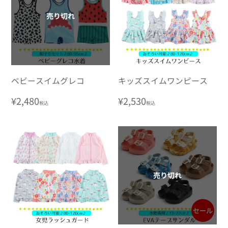
売り切れ
ベビースイムグレコ
キッズスイムワンピース
通
¥2,480
通
¥2,530
税込
税込
常
常
価
価
格
格
売り切れ
セール