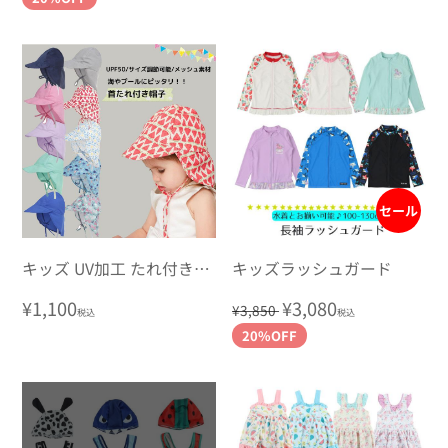
価
ル
価
格
価
格
格
セール
キッズ UV加工 たれ付きキ
キッズラッシュガード
ャップ
通
¥1,100
通
セ
¥3,080
¥3,850
税込
税込
常
常
ー
20%OFF
価
価
ル
格
格
価
格