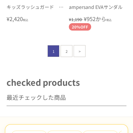
キッズラッシュガード 女
ampersand EVAサンダル
の子
通
¥2,420
通
セ
¥952から
¥1,190
税込
税込
常
常
ー
20%OFF
価
価
ル
格
格
価
1
2
>
格
checked products
最近チェックした商品