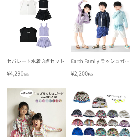
格
格
セパレート水着 3点セット
Earth Family ラッシュガー
ド
通
¥4,290
通
¥2,200
税込
税込
常
常
価
価
格
格