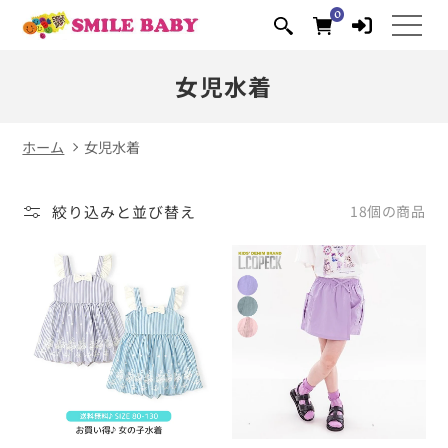
コンテ
0
0
ンツに
個
の
進む
ア
イ
テ
ム
女児水着
ホーム
女児水着
絞り込みと並び替え
18個の商品