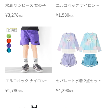
水着 ワンピース 女の子
エルコペック ナイロンワ
ッシャー ラップキュロッ
通
¥3,278
通
¥1,580
税込
税込
ト 水陸両用
常
常
価
価
格
格
エルコペック ナイロンワ
セパレート水着 2点セット
ッシャーショートパンツ
通
¥1,780
通
¥4,290
税込
税込
水陸両用
常
常
価
価