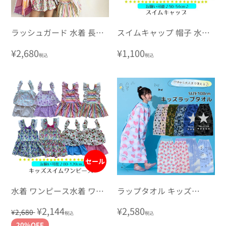
ラッシュガード 水着 長袖
スイムキャップ 帽子 水泳
キッズ 女の子 80-120cm
帽子 水着 キッズ
通
¥2,680
通
¥1,100
税込
税込
常
常
価
価
格
格
セール
水着 ワンピース水着 ワン
ラップタオル キッズ
ピ水着 80-120size
100cm バスタオル
通
セ
¥2,144
通
¥2,580
¥2,680
税込
税込
常
ー
常
20%OFF