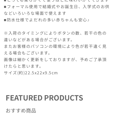
れ
れ
■フォーマル使用で結婚式やお誕生日、入学式のお供
か
か
などいろいろな場面で使えます
け
け
■防水仕様でよだれの多い赤ちゃんも安心♪
赤
赤
ち
ち
※入荷のタイミングによりボタンの数、若干の色の
ゃ
ゃ
違いなどがある場合がございます。
ん
ん
またお客様のパソコンの環境により色が若干違く見
ネ
ネ
える場合もございます。
ク
ク
画像は細かく更新をしておりますが、予めご了承頂
タ
タ
イ
イ
けたらと思います。
の
の
サイズ(約)22.5x22x9.5cm
数
数
量
量
を
を
FEATURED PRODUCTS
減
増
ら
や
す
す
おすすめ商品