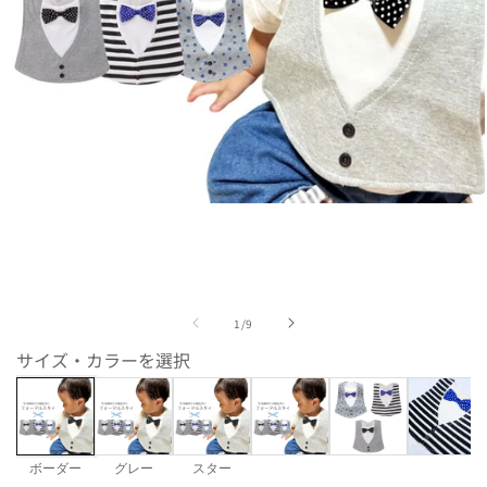
モ
ー
ダ
ル
で
メ
の
1
/
9
デ
ィ
サイズ・カラーを選択
ア
(1)
を
開
く
ボーダー
グレー
スター