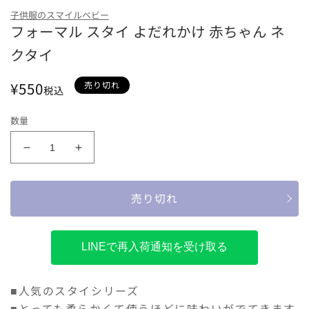
色
子供服のスマイルベビー
フォーマル スタイ よだれかけ 赤ちゃん ネ
ボーダー
グレー
スター
クタイ
通
¥550
売り切れ
税込
常
価
数量
格
フ
フ
ォ
ォ
ー
ー
売り切れ
マ
マ
ル
ル
ス
ス
LINEで再入荷通知を受け取る
タ
タ
イ
イ
よ
よ
■人気のスタイシリーズ
だ
だ
■とっても柔らかくて使うほどに味わいがでてきます