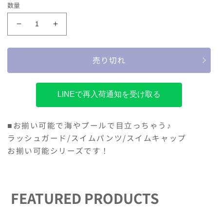
価
数量
格
ベ
ベ
ビ
ビ
ー
ー
売り切れ
ス
ス
イ
イ
ム
ム
LINEで再入荷通知を受け取る
グ
グ
レ
レ
コ
コ
■お揃い可能で海やプールで目立っちゃう♪
の
の
ラッシュガード/スイムパンツ/スイムキャップ
数
数
お揃い可能シリーズです！
量
量
を
を
減
増
ら
や
FEATURED PRODUCTS
す
す