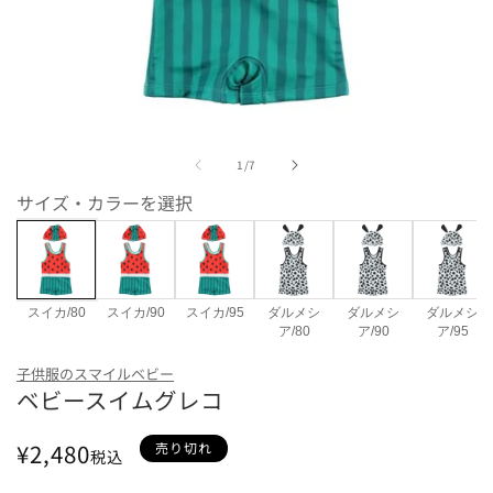
モ
ー
の
1
/
7
ダ
ル
サイズ・カラーを選択
で
メ
デ
ィ
ア
(1)
スイカ/80
スイカ/90
スイカ/95
ダルメシ
ダルメシ
ダルメシ
を
ア/80
ア/90
ア/95
開
カラー/サイズ
く
子供服のスマイルベビー
ベビースイムグレコ
スイカ/80
スイカ/90
スイカ/95
ダルメシ
通
¥2,480
売り切れ
税込
常