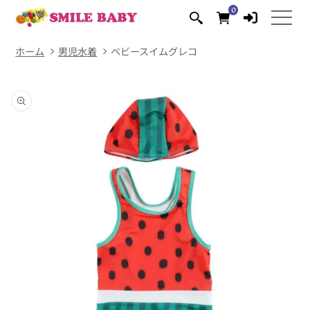
コンテ
0
0
ンツに
個
の
進む
ア
イ
テ
ム
ホーム
男児水着
ベビースイムグレコ
商品情
報にス
キップ