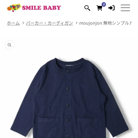
コンテ
0
0
ンツに
個
の
進む
ア
イ
テ
ム
ホーム
パーカー・カーディガン
moujonjon 無地シンプルカ
商品情
報にス
キップ