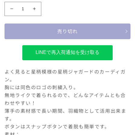
格
価
格
moujonjon
moujonjon
無
無
地
地
売り切れ
シ
シ
ン
ン
プ
プ
LINEで再入荷通知を受け取る
ル
ル
カ
カ
ー
ー
よく見ると星柄模様の星柄ジャガードのカーディガ
デ
デ
ン。
ィ
ィ
胸には同色のロゴの刺繍入り。
ガ
ガ
無地ライクで着られるので、どんなアイテムとも合
ン
ン
わせやすい！
の
の
薄手の素材感で長い期間、羽織物として活用出来ま
数
数
す。
量
量
ボタンはスナップボタンで着脱も簡単です。
を
を
素材：
減
増