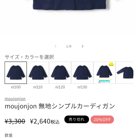
モ
ー
の
1
/
9
ダ
ル
サイズ・カラーを選択
で
メ
デ
ィ
ア
(1)
n/100
n/110
n/120
n/130
を
カラー・サイズ
開
moujonjon
く
moujonjon 無地シンプルカーディガン
n/100
n/110
n/120
n/130
通
セ
¥3,300
¥2,640
売り切れ
20%OFF
税込
常
ー
価
ル
数量