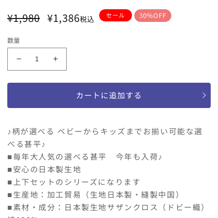
サイズ
通
セ
¥1,980
¥1,386
セール
30%OFF
税込
常
ー
80
90
95
100
110
120
価
ル
数量
格
価
格
女
女
の
の
子
子
カートに追加する
甚
甚
平
平
桜
桜
♪柄が選べる ベビーからキッズまでお揃い可能な選
麻
麻
べる甚平♪
柄
柄
■毎年大人気の選べる甚平 今年も入荷♪
80-
80-
160size
160size
■安心の日本製生地
の
の
■上下セットのシリーズになります
数
数
■生産地：加工貿易（生地日本製・縫製中国）
量
量
■素材・成分：日本製生地サザンクロス（ドビー織）
を
を