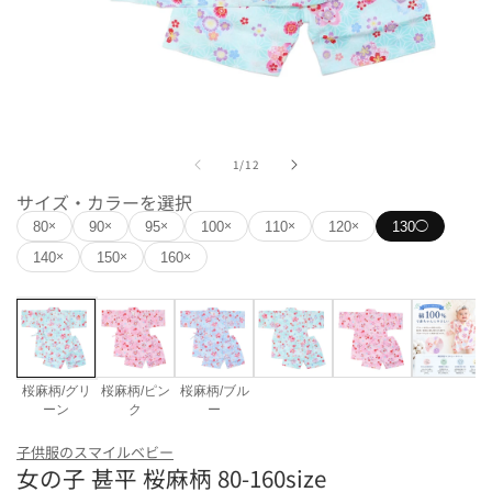
モ
ー
の
1
/
12
ダ
ル
サイズ・カラーを選択
で
80
90
95
100
110
120
130
×
×
×
×
×
×
◯
メ
デ
140
150
160
×
×
×
ィ
ア
(1)
を
開
く
桜麻柄/グリ
桜麻柄/ピン
桜麻柄/ブル
ーン
ク
ー
カラー
子供服のスマイルベビー
女の子 甚平 桜麻柄 80-160size
桜麻柄/グリーン
桜麻柄/ピンク
桜麻柄/ブルー