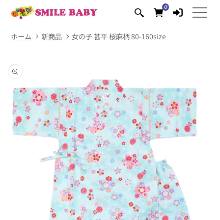
コンテ
0
0
ンツに
個
の
進む
ア
イ
テ
ム
ホーム
新商品
女の子 甚平 桜麻柄 80-160size
商品情
報にス
キップ