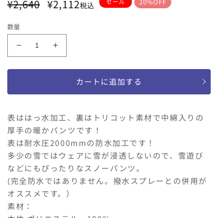
サイズ
通
セ
¥2,640
¥2,112
セール
20%OFF
税込
常
ー
80
90
100
110
120
130
価
ル
数量
格
価
格
JollyJury
JollyJury
総
総
柄
柄
カートに追加する
ト
ト
リ
リ
コ
コ
表ははっ水加工、裏はトリコット素材で中綿入りの
ッ
ッ
厚手の暖かパンツです！
ト
ト
表は耐水圧2000mmの防水加工です！
ス
ス
ノ
ノ
多少の雪ではウェアに雪が浸透しないので、雪遊び
ー
ー
などにもぴったりなスノーパンツ。
パ
パ
(完全防水ではありません。撥水スプレーとの併用が
ン
ン
オススメです。）
ツ
ツ
素材：
の
の