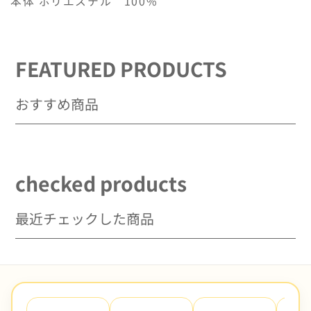
本体 ポリエステル 100%
数
数
量
量
を
を
減
増
FEATURED PRODUCTS
ら
や
す
す
おすすめ商品
checked products
最近チェックした商品