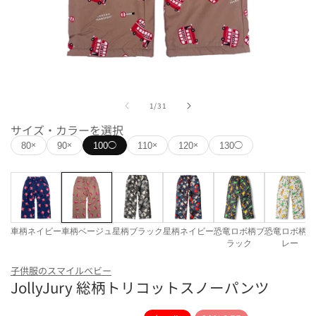
モ
ー
の
1
/
31
ダ
ル
サイズ・カラーを選択
で
80
90
100
110
120
130
×
×
◯
×
×
◯
メ
デ
ィ
ア
(1)
を
開
車柄ネイビー
車柄ベージュ
星柄ブラック
星柄ネイビー
恐竜ロボ柄ブ
恐竜ロボ柄グ
く
ラック
レー
カラー
子供服のスマイルベビー
JollyJury 総柄トリコットスノーパンツ
車柄ネイビー
車柄ベージュ
星柄ブラック