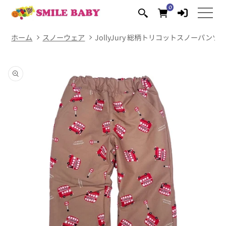
コンテ
0
0
ンツに
個
の
進む
ア
イ
テ
ム
ホーム
スノーウェア
JollyJury 総柄トリコットスノーパンツ
商品情
報にス
キップ