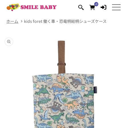
コンテ
0
0
ンツに
個
の
進む
ア
イ
テ
ム
ホーム
kids foret 働く車・恐竜柄総柄シューズケース
商品情
報にス
キップ