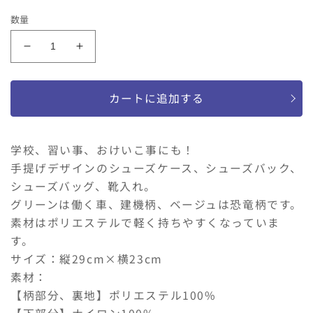
価
数量
格
kids
kids
foret
foret
働
働
カートに追加する
く
く
車・
車・
恐
恐
学校、習い事、おけいこ事にも！
竜
竜
手提げデザインのシューズケース、シューズバック、
柄
柄
総
総
シューズバッグ、靴入れ。
柄
柄
グリーンは働く車、建機柄、ベージュは恐竜柄です。
シ
シ
素材はポリエステルで軽く持ちやすくなっていま
ュ
ュ
す。
ー
ー
サイズ：縦29cm×横23cm
ズ
ズ
素材：
ケ
ケ
【柄部分、裏地】ポリエステル100%
ー
ー