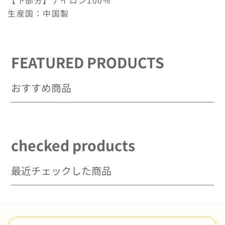
【下部分】ナイロン100%
ス
ス
生産国：中国製
の
の
数
数
量
量
を
を
FEATURED PRODUCTS
減
増
ら
や
おすすめ商品
す
す
checked products
最近チェックした商品