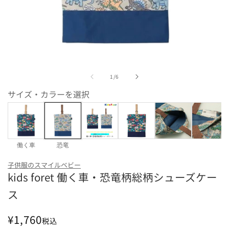
モ
ー
の
1
/
6
ダ
ル
サイズ・カラーを選択
で
メ
デ
ィ
ア
(1)
働く車
恐竜
を
カラー
開
子供服のスマイルベビー
く
kids foret 働く車・恐竜柄総柄シューズケー
働く車
恐竜
ス
通
¥1,760
税込
常