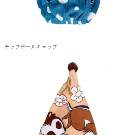
の
の
数
数
量
量
を
を
減
増
ら
や
す
す
チップデールキャップ