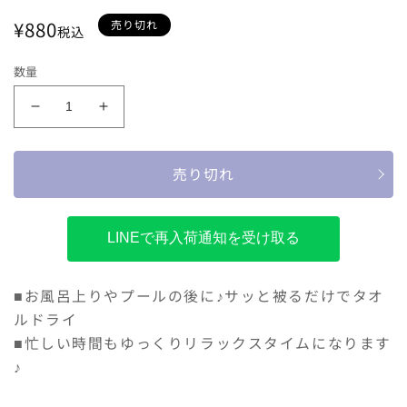
通
¥880
売り切れ
税込
常
価
数量
格
タ
タ
オ
オ
ル
ル
売り切れ
キ
キ
ャ
ャ
ッ
ッ
LINEで再入荷通知を受け取る
プ
プ
ヘ
ヘ
ア
ア
■お風呂上りやプールの後に♪サッと被るだけでタオ
キ
キ
ルドライ
ャ
ャ
■忙しい時間もゆっくりリラックスタイムになります
ッ
ッ
♪
プ
プ
吸
吸