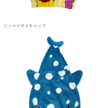
バ
バ
ー
ー
ド
ド
ラ
ラ
ジンベイザメキャップ
イ
イ
プ
プ
ー
ー
ル
ル
か
か
わ
わ
い
い
い
い
キ
キ
ャ
ャ
ラ
ラ
ク
ク
タ
タ
ー
ー