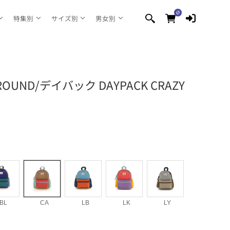
0
0
個
特集別
サイズ別
男女別
の
ア
イ
テ
ム
ROUND/デイバック DAYPACK CRAZY
BL
CA
LB
LK
LY