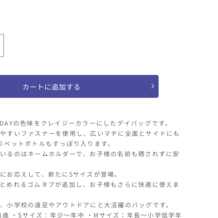
CA
LB
LK
LY
mp;GROUND/
CEAN&amp;GROUND/
デ
イ
バ
カートに追加する
ッ
ク
AYPACK
GOODAYの色味をクレイジーカラーにしたデイパッグです。
RAZY
やすいファスナーを使用し、広いマチに全面とサイドにも
の
りペットボトルもすっぽり入ります。
数
いるのはネームホルダーで、お子様の名前も晒されずに安
量
にお応えして、新たにSサイズが登場。
を
とめれるゴムタブが追加し、お子様もさらに快適に使えま
増
や
、小学校の遠足やアウトドアにと大活躍のバッグです。
す
〜3歳 ・Sサイズ：年少〜年中 ・Mサイズ：年長〜小学低学年