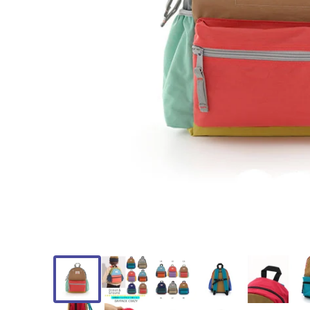
モ
ー
ダ
ル
で
メ