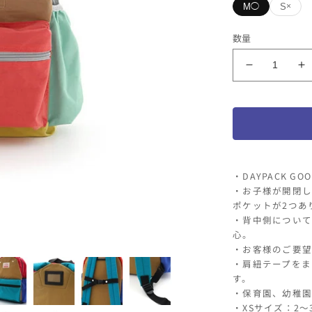
M
S
◯
×
カラー
数量
BE
BL
OCEAN&a
O
デ
サイズ
イ
M
S
バ
ッ
ク
DAYPACK
D
・DAYPACK 
CRAZY
C
・お子様が開閉し
の
ポケットが2つあ
数
・背中側について
量
心。
・お客様のご要望
を
・肩紐テープをま
減
す。
ら
・保育園、幼稚園
す
・XSサイズ：2