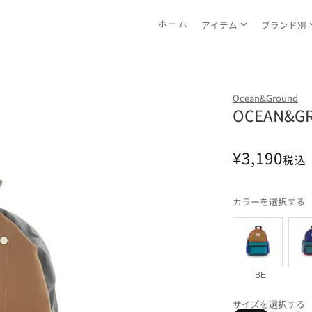
ホーム
アイテム
ブランド別
Ocean&Ground
OCEAN&G
通
¥3,190
税込
常
価
カラーを選択する
格
BE
サイズを選択する