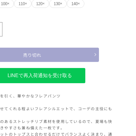
100
110
120
130
140
×
×
×
×
×
イエロー
;ground
cean&amp;ground
フ
ラ
100
110
120
130
140
ワ
売り切れ
ー
フ
レ
LINEで再入荷通知を受け取る
ア
パ
目を引く、華やかなフレアパンツ
ン
ツ
せてくれる程よいフレアシルエットで、コーデの主役にも
の
数
のあるストレッチリブ素材を使用しているので、夏場も快
量
きやすさも兼ね備えた一枚です。
を
ットのトップスと合わせるだけでバランスよく決まり、通