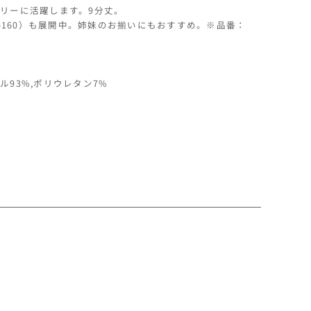
リーに活躍します。9分丈。
増
0-160）も展開中。姉妹のお揃いにもおすすめ。※品番：
や
す
ル93%,ポリウレタン7%