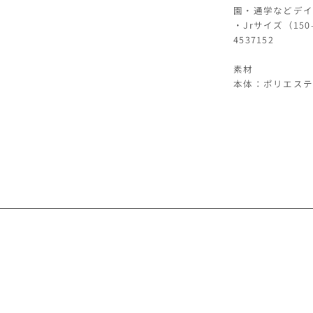
園・通学などデイ
減
・Jrサイズ（15
ら
4537152
す
素材
本体：ポリエステ