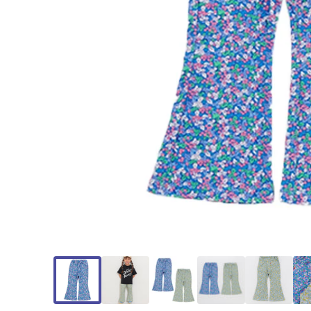
モ
ー
ダ
ル
で
メ