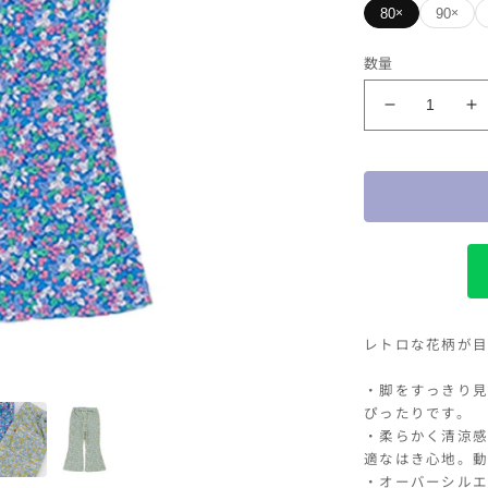
80
90
×
×
カラー
数量
ブルー
ocean&amp
o
フ
サイズ
ラ
80
90
ワ
ー
フ
レ
ア
パ
レトロな花柄が
ン
ツ
・脚をすっきり見
の
ぴったりです。
数
・柔らかく清涼感
量
適なはき心地。動
を
・オーバーシルエ