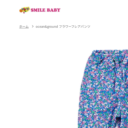
コンテ
ンツに
進む
ホーム
ocean&ground フラワーフレアパンツ
商品情
報にス
キップ