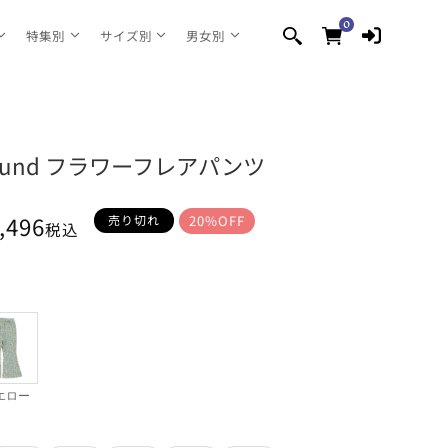
0
0
個
特集別
サイズ別
男女別
の
ア
イ
テ
ム
ground フラワーフレアパンツ
,496
売り切れ
20%OFF
税込
エロー