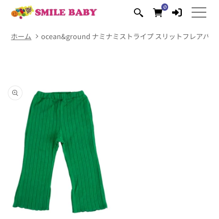
コンテ
0
0
ンツに
個
の
進む
ア
イ
テ
ム
ホーム
ocean&ground ナミナミストライプ スリットフレアパン
商品情
報にス
キップ