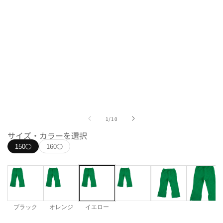
モ
ー
ダ
ル
で
の
1
/
10
メ
サイズ・カラーを選択
デ
ィ
150
160
◯
◯
ア
(1)
を
開
く
ブラック
オレンジ
イエロー
カラー