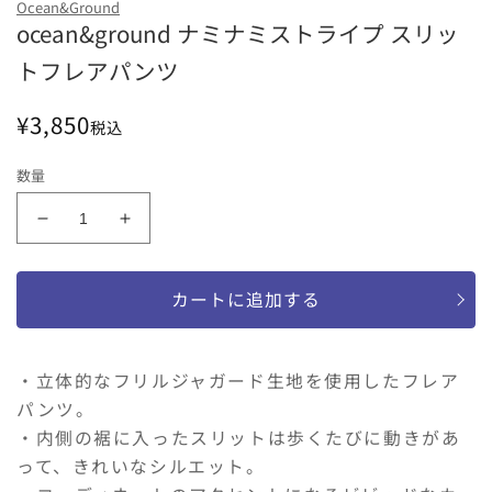
Ocean&Ground
ocean&ground ナミナミストライプ スリッ
ブラック
オレンジ
イエロー
トフレアパンツ
サイズ
通
¥3,850
150
160
税込
常
価
数量
格
ocean&amp;ground
ocean&amp;ground
ナ
ナ
ミ
ミ
カートに追加する
ナ
ナ
ミ
ミ
ス
ス
・立体的なフリルジャガード生地を使用したフレア
ト
ト
パンツ。
ラ
ラ
・内側の裾に入ったスリットは歩くたびに動きがあ
イ
イ
プ
プ
って、きれいなシルエット。
ス
ス