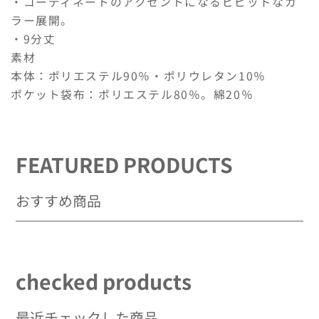
・コーディネートのアクセントになるビビッドなカ
リ
リ
ラー展開。
ッ
ッ
・9分丈
ト
ト
素材
フ
フ
本体：ポリエステル90％・ポリウレタン10％
レ
レ
ポケット袋布：ポリエステル80％。綿20％
ア
ア
パ
パ
ン
ン
ツ
ツ
FEATURED PRODUCTS
の
の
数
数
おすすめ商品
量
量
を
を
減
増
ら
や
す
す
checked products
最近チェックした商品