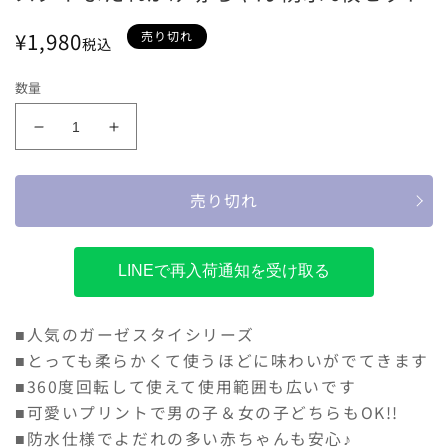
通
¥1,980
売り切れ
税込
常
価
数量
格
ス
ス
タ
タ
イ
イ
売り切れ
よ
よ
だ
だ
れ
れ
LINEで再入荷通知を受け取る
か
か
け
け
赤
赤
■人気のガーゼスタイシリーズ
ち
ち
■とっても柔らかくて使うほどに味わいがでてきます
ゃ
ゃ
■360度回転して使えて使用範囲も広いです
ん
ん
■可愛いプリントで男の子＆女の子どちらもOK!!
防
防
■防水仕様でよだれの多い赤ちゃんも安心♪