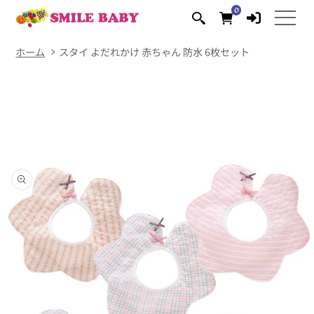
コンテ
0
0
ンツに
個
の
進む
ア
イ
テ
ム
ホーム
スタイ よだれかけ 赤ちゃん 防水 6枚セット
商品情
報にス
キップ