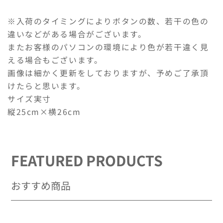
水
水
6
6
※入荷のタイミングによりボタンの数、若干の色の
枚
枚
違いなどがある場合がございます。
セ
セ
またお客様のパソコンの環境により色が若干違く見
ッ
ッ
ト
ト
える場合もございます。
の
の
画像は細かく更新をしておりますが、予めご了承頂
数
数
けたらと思います。
量
量
サイズ実寸
を
を
縦25cm×横26cm
減
増
ら
や
す
す
FEATURED PRODUCTS
おすすめ商品