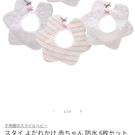
モ
ー
ダ
ル
で
メ
デ
ィ
の
1
/
14
ア
(1)
を
子供服のスマイルベビー
開
スタイ よだれかけ 赤ちゃん 防水 6枚セット
く