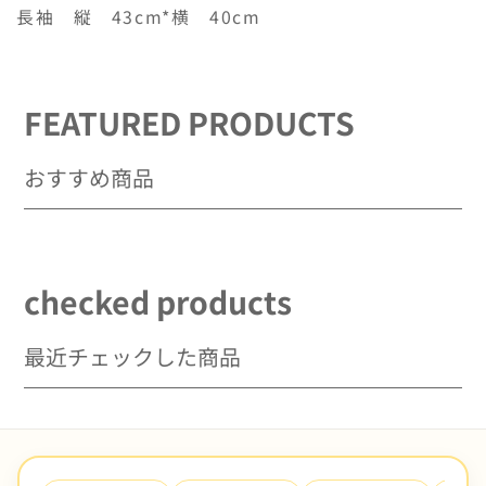
長袖 縦 43cm*横 40cm
を
を
減
増
ら
や
す
す
FEATURED PRODUCTS
おすすめ商品
checked products
最近チェックした商品