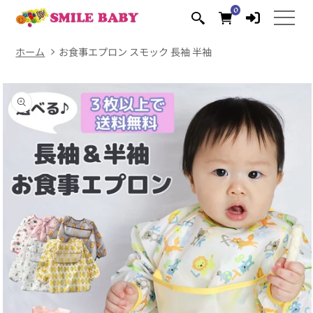
コンテ
0
0
ンツに
個
の
進む
ア
イ
テ
ム
ホーム
お食事エプロン スモック 長袖 半袖
商品情
報にス
キップ