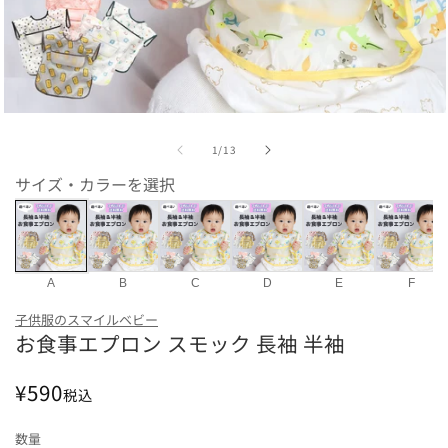
モ
ー
の
1
/
13
ダ
ル
サイズ・カラーを選択
で
メ
デ
ィ
ア
(1)
A
B
C
D
E
F
を
色
開
子供服のスマイルベビー
く
お食事エプロン スモック 長袖 半袖
A
B
C
D
E
F
G
ビブの種類
通
¥590
税込
常
長袖
半袖
価
数量