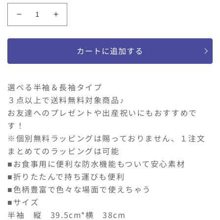
格
お
お
食
食
事
事
カートに追加する
エ
エ
プ
プ
ロ
ロ
選べる半袖＆長袖タイプ
ン
ン
３点以上で送料無料対象商品♪
ス
ス
お友達へのプレゼントや出産祝いにもおすすめで
モ
モ
す！
ッ
ッ
※個別無料ラッピングは賜っておりません、１注文
ク
ク
長
長
まとめてのラッピングは可能
袖
袖
■お食事用に便利な防水機能もついて安心素材
半
半
■折りたたんで持ち運びも便利
袖
袖
■色柄豊富で色々な場面で使えちゃう
の
の
■サイズ
数
数
半袖 縦 39.5cm*横 38cm
量
量