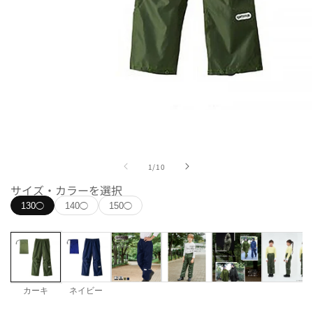
モ
ー
ダ
ル
で
の
1
/
10
メ
サイズ・カラーを選択
デ
ィ
130
140
150
◯
◯
◯
ア
(1)
を
開
く
カーキ
ネイビー
Color