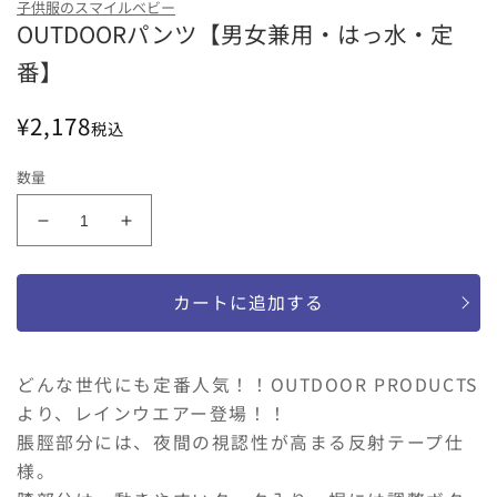
子供服のスマイルベビー
OUTDOORパンツ【男女兼用・はっ水・定
カーキ
ネイビー
番】
Size
通
¥2,178
130
140
150
税込
常
価
数量
格
OUTDOOR
OUTDOOR
パ
パ
ン
ン
カートに追加する
ツ
ツ
【男
【男
女
女
どんな世代にも定番人気！！OUTDOOR PRODUCTS
兼
兼
より、レインウエアー登場！！
用・
用・
脹脛部分には、夜間の視認性が高まる反射テープ仕
は
は
っ
っ
様。
水・
水・