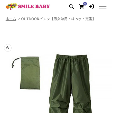
コンテ
0
0
ンツに
個
の
進む
ア
イ
テ
ム
ホーム
OUTDOORパンツ【男女兼用・はっ水・定番】
商品情
報にス
キップ