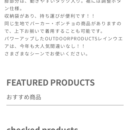
膝部分は、動きやすいタック入り。裾には調整ボタ
定
定
ン仕様。
番】
番】
収納袋があり、持ち運びが便利です！！
の
の
同じ生地でパーカー・ポンチョの商品がありますの
数
数
で、上下お揃いで着用することも可能です。
量
量
パワーアップしたOUTDOORPRODUCTSレインウエ
を
を
アは、今年も大人気間違いなし！！
減
増
さまざまなシーンでお使いください。
ら
や
す
す
FEATURED PRODUCTS
おすすめ商品
checked products