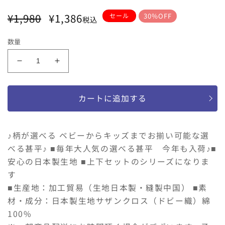
サイズ
通
セ
¥1,980
¥1,386
セール
30%OFF
税込
常
ー
100
110
120
130
80
90
価
ル
数量
格
価
格
女
女
の
の
子
子
カートに追加する
甚
甚
平
平
さ
さ
♪柄が選べる ベビーからキッズまでお揃い可能な選
く
く
べる甚平♪ ■毎年大人気の選べる甚平 今年も入荷♪■
ら
ら
安心の日本製生地 ■上下セットのシリーズになりま
ん
ん
す
ぼ
ぼ
■生産地：加工貿易（生地日本製・縫製中国） ■素
柄
柄
の
の
材・成分：日本製生地サザンクロス（ドビー織）綿
数
数
100%
量
量