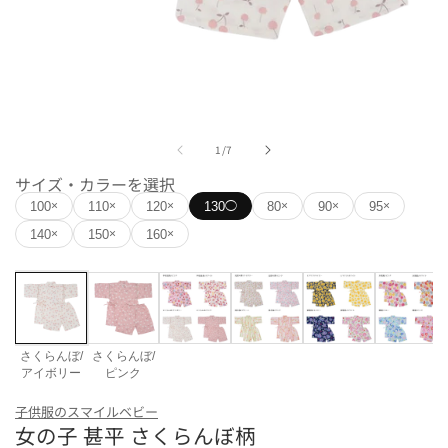
モ
ー
の
1
/
7
ダ
ル
サイズ・カラーを選択
で
100
110
120
130
80
90
95
×
×
×
◯
×
×
×
メ
デ
140
150
160
×
×
×
ィ
ア
(1)
を
開
く
さくらんぼ/
さくらんぼ/
アイボリー
ピンク
カラー
子供服のスマイルベビー
女の子 甚平 さくらんぼ柄
さくらんぼ/アイボリー
さくらんぼ/ピンク