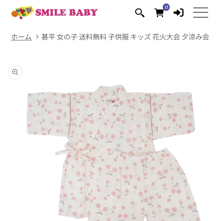
コンテ
0
0
ンツに
個
の
進む
ア
イ
テ
ム
ホーム
甚平 女の子 送料無料 子供服 キッズ 花火大会 夕涼み会 夏祭り 
商品情
報にス
キップ