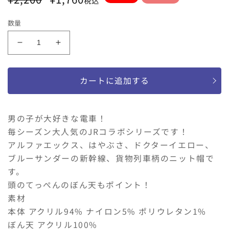
税込
常
ー
価
ル
数量
格
価
格
moujonjon
moujonjon
Ｊ
Ｊ
Ｒ
Ｒ
カートに追加する
新
新
幹
幹
線・
線・
男の子が大好きな電車！
貨
貨
毎シーズン大人気のJRコラボシリーズです！
物
物
アルファエックス、はやぶさ、ドクターイエロー、
電
電
車
車
ブルーサンダーの新幹線、貨物列車柄のニット帽で
柄
柄
す。
ニ
ニ
頭のてっぺんのぼん天もポイント！
ッ
ッ
素材
ト
ト
本体 アクリル94% ナイロン5% ポリウレタン1%
帽
帽
ぼん天 アクリル100%