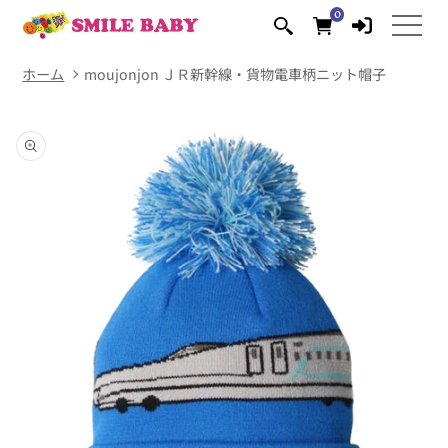
コンテ
0
0
ンツに
個
の
進む
ア
イ
テ
ム
ホーム
moujonjon ＪＲ新幹線・貨物電車柄ニット帽子
商品情
報にス
キップ