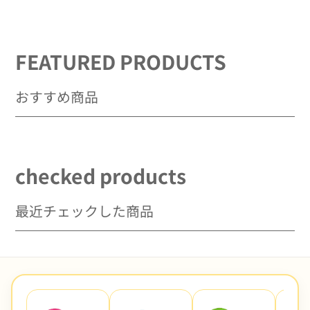
子
子
の
の
数
数
量
量
FEATURED PRODUCTS
を
を
減
増
おすすめ商品
ら
や
す
す
checked products
最近チェックした商品