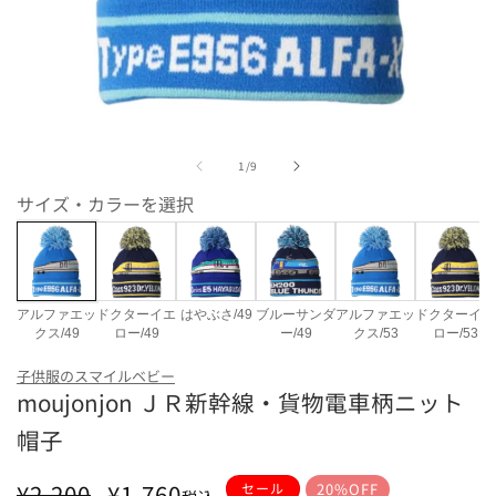
モ
ー
の
1
/
9
ダ
ル
サイズ・カラーを選択
で
メ
デ
ィ
ア
(1)
アルファエッ
ドクターイエ
はやぶさ/49
ブルーサンダ
アルファエッ
ドクターイエ
を
クス/49
ロー/49
ー/49
クス/53
ロー/53
開
カラー・サイズ
く
子供服のスマイルベビー
moujonjon ＪＲ新幹線・貨物電車柄ニット
アルファエックス/49
ドクターイエロー/49
は
帽子
通
セ
¥2,200
¥1,760
セール
20%OFF