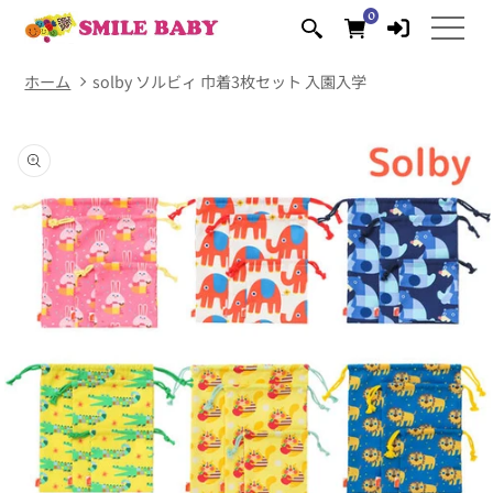
コンテ
0
0
ンツに
個
の
進む
ア
イ
テ
ム
ホーム
solby ソルビィ 巾着3枚セット 入園入学
商品情
報にス
キップ