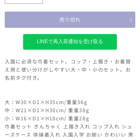
ソ
ソ
ル
ル
売り切れ
ビ
ビ
ィ
ィ
巾
巾
LINEで再入荷通知を受け取る
着
着
3
3
枚
枚
入園に必須な巾着セット。コップ・上履き・お着替
セ
セ
え用と使い分けがしやすい大・中・小のセット。お
ッ
ッ
名前タグ付き。
ト
ト
の
の
数
数
大：W30×D1×H35cm/重量56g
量
量
中：W21×D1×H30cm/ 重量38g
を
を
小：W16×D1×H18cm/ 重量28g
減
増
ら
や
巾着セット きんちゃく 上履き入れ コップ入れ シュ
す
す
ーズケース 体操着入れ 入園入学 お揃い かわいい 男