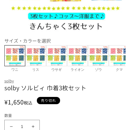
モ
サイズ・カラーを選択
ー
ダ
ル
で
メ
デ
ワニ
リス
ウサギ
ライオン
ゾウ
クマ
ィ
Color
ア
solby
(1)
solby ソルビィ 巾着3枚セット
を
ワニ
リス
ウサギ
ライオン
ゾウ
開
く
通
¥1,650
売り切れ
税込
常
価
数量
格
solby
solby