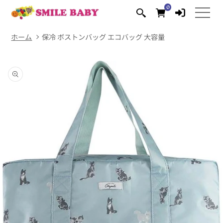
コンテ
0
0
ンツに
個
の
進む
ア
イ
テ
ム
ホーム
保冷 ボストンバッグ エコバッグ 大容量
商品情
報にス
キップ