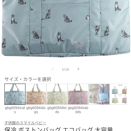
モ
ー
の
1
/
16
ダ
ル
サイズ・カラーを選択
で
メ
デ
ィ
ア
(1)
gbg6094/cat
gbg6094/do
gbg6094/bir
gbg6094/rab
を
s
gs
ds
bits
開
カラー
く
子供服のスマイルベビー
保冷 ボストンバッグ エコバッグ 大容量
gbg6094/cats
gbg6094/dogs
gbg6094/bird