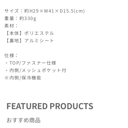
グ
グ
大
大
サイズ：約H29×W41×D15.5(cm)
容
容
重量：約330g
量
量
素材：
の
の
【本体】ポリエステル
数
数
【裏地】アルミシート
量
量
を
を
仕様：
減
増
・TOP/ファスナー仕様
ら
や
・内側/メッシュポケット付
す
す
※内側/保冷機能
FEATURED PRODUCTS
おすすめ商品