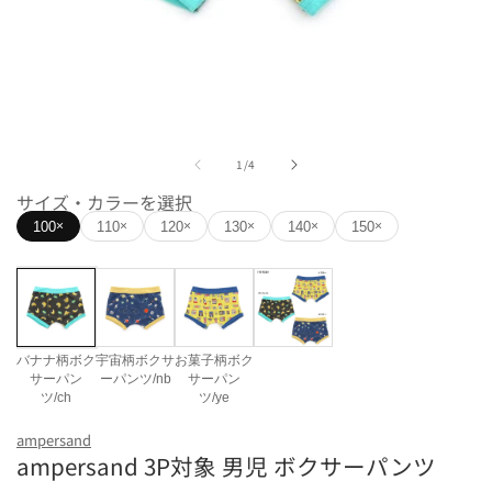
モ
ー
の
1
/
4
ダ
ル
サイズ・カラーを選択
で
100
110
120
130
140
150
×
×
×
×
×
×
メ
デ
ィ
ア
(1)
を
開
バナナ柄ボク
宇宙柄ボクサ
お菓子柄ボク
く
サーパン
ーパンツ/nb
サーパン
ツ/ch
ツ/ye
カラー
ampersand
ampersand 3P対象 男児 ボクサーパンツ
バナナ柄ボクサーパンツ/ch
宇宙柄ボクサーパンツ/n