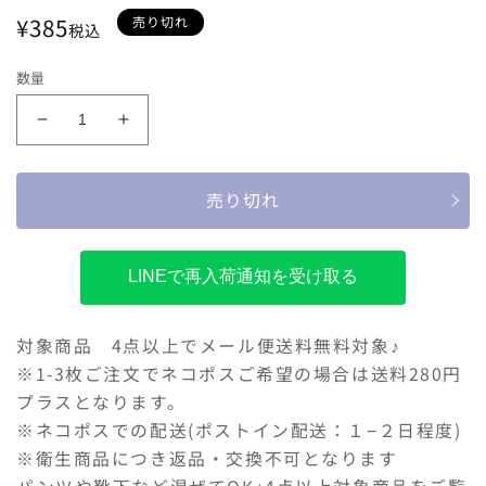
サイズ
通
¥385
売り切れ
税込
常
100
110
120
130
140
15
価
数量
格
ampersand
ampersand
3P
3P
対
対
売り切れ
象
象
男
男
児
児
LINEで再入荷通知を受け取る
ボ
ボ
ク
ク
サ
サ
対象商品 4点以上でメール便送料無料対象♪
ー
ー
※1-3枚ご注文でネコポスご希望の場合は送料280円
パ
パ
プラスとなります。
ン
ン
※ネコポスでの配送(ポストイン配送：１−２日程度)
ツ
ツ
※衛生商品につき返品・交換不可となります
の
の