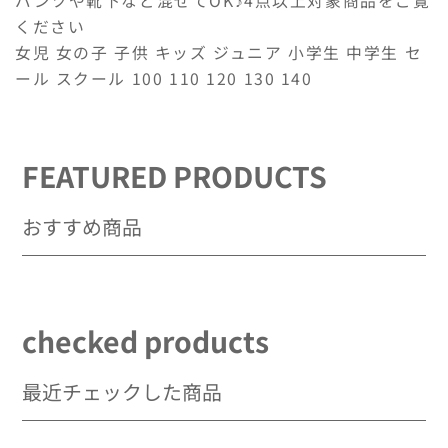
パンツや靴下など混ぜてOK♪4点以上対象商品をご覧
数
数
ください
量
量
女児 女の子 子供 キッズ ジュニア 小学生 中学生 セ
を
を
減
増
ール スクール 100 110 120 130 140
ら
や
す
す
FEATURED PRODUCTS
おすすめ商品
checked products
最近チェックした商品