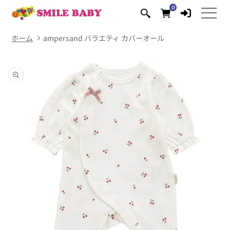
コンテ
0
0
ンツに
個
の
進む
ア
イ
テ
ム
ホーム
ampersand バラエティ カバーオール
商品情
報にス
キップ