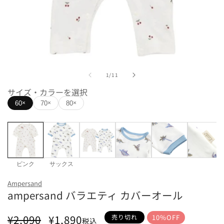
モ
ー
の
1
/
11
ダ
ル
サイズ・カラーを選択
で
60
70
80
×
×
×
メ
デ
ィ
ア
(1)
を
開
ピンク
サックス
く
カラー
Ampersand
ampersand バラエティ カバーオール
ピンク
サックス
サイズ
通
セ
¥2,090
¥1,890
売り切れ
10%OFF
税込