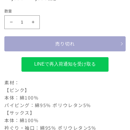
常
ー
60
70
80
価
ル
数量
格
価
格
ampersand
ampersand
バ
バ
ラ
ラ
売り切れ
エ
エ
テ
テ
ィ
ィ
LINEで再入荷通知を受け取る
カ
カ
バ
バ
ー
ー
素材：
オ
オ
【ピンク】
ー
ー
本体：綿100%
ル
ル
パイピング：綿95% ポリウレタン5%
の
の
【サックス】
数
数
本体：綿100%
量
量
衿ぐり・袖口：綿95% ポリウレタン5%
を
を