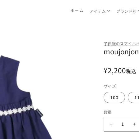
ホーム
アイテム
ブランド別
子供服のスマイル
moujon
通
¥2,200
税込
常
価
サイズ
格
100
1
数量
moujonjon
m
お