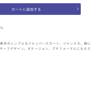
花
レ
カートに追加する
ー
ス
付
0%
ジ
ャ
素材のシンプルなジャンパースカート、ジャンスカ。胸に
ン
チーフデザイン。オケージョン、プチフォーマルにもオス
パ
ー
ス
カ
ー
ト
の
数
量
を
増