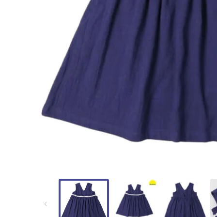
モ
ー
ダ
ル
で
メ