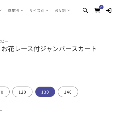
0
0
個
特集別
サイズ別
男女別
の
ア
イ
テ
ム
ベビー
jon お花レース付ジャンパースカート
10
120
130
140
oujonjon
お