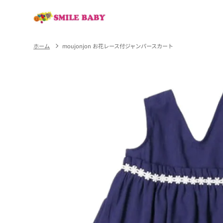
コンテ
ンツに
進む
ホーム
moujonjon お花レース付ジャンパースカート
商品情
報にス
キップ