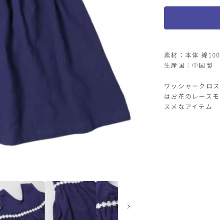
花
レ
ー
ス
付
素材：本体 綿10
ジ
生産国：中国製
ャ
ワッシャークロス
ン
はお花のレースモ
パ
スメなアイテム
ー
ス
カ
ー
ト
の
数
量
を
減