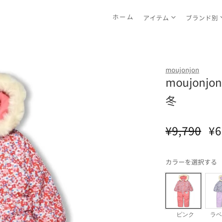
ホーム
アイテム
ブランド別
moujonjon
moujonj
冬
通
セ
¥9,790
¥6
常
ー
価
ル
カラーを選択する
格
価
格
ピンク
ラベ