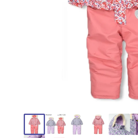
モ
ー
ダ
ル
で
メ