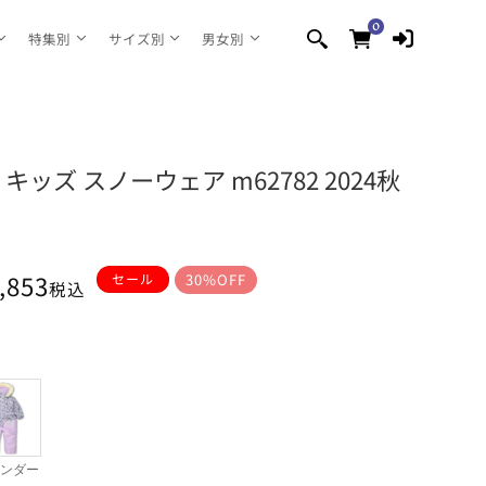
0
0
個
特集別
サイズ別
男女別
の
ア
イ
テ
ム
on キッズ スノーウェア m62782 2024秋
,853
セール
30%OFF
税込
ンダー