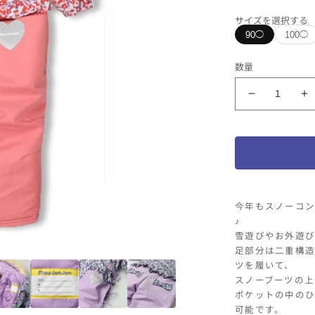
サイズを選択する
90
100
◯
◯
カラー
数量
ピンク
moujonjon
m
キ
サイズ
ッ
90
10
ズ
ス
ノ
ー
今年もスノーコン
ウ
♪
ェ
雪遊びやお外遊び
足部分は二重構造
ア
ツを履いて、
m62782
m
スノーブーツの上
2024
2
ポケットの中のひ
秋
可能です。
冬