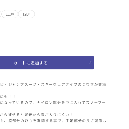
110
120
×
×
ラベンダー
oujonjon
キ
ッ
0
110
120
ズ
カートに追加する
ス
ノ
ー
ビ・ジャンプスーツ・スキーウェアタイプのつなぎが登場
ウ
ェ
にも！！
になっているので、ナイロン部分を中に入れてスノーブー
ア
62782
から被せると足元から雪が入りにくい！
024
も、脇部分のひもを調節する事で、手足部分の長さ調節も
秋
冬