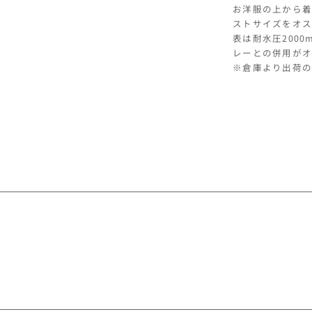
お洋服の上から着
の
ストサイズをオス
数
表は耐水圧200
量
レーとの併用がオ
を
※倉庫より出荷の
減
ら
す