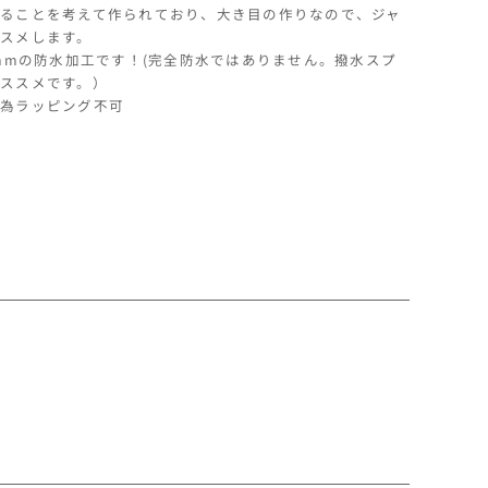
ることを考えて作られており、大き目の作りなので、ジャ
の
スメします。
数
0mmの防水加工です！(完全防水ではありません。撥水スプ
量
ススメです。）
を
為ラッピング不可
増
や
す