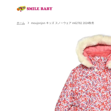
コンテ
ンツに
進む
ホーム
moujonjon キッズ スノーウェア m62782 2024秋冬
商品情
報にス
キップ