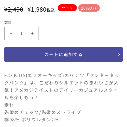
通
セ
¥2,490
¥1,980
セール
20%OFF
税込
常
ー
価
ル
数量
格
価
格
F.O.KID&#39;s
F.O.KID&#39;s
セ
セ
ン
ン
カートに追加する
タ
タ
ー
ー
タ
タ
F.O.KIDS(エフオーキッズ)のパンツ「センタータッ
ッ
ッ
クパンツ」は、こだわりシルエットのきれいさが人
ク
ク
気！アメカジテイストのデイリーカジュアルスタイ
パ
パ
ン
ン
ルを楽しもう！
ツ
ツ
素材
の
の
先染めチェック/先染めストライプ
数
数
綿98% ポリウレタン2%
量
量