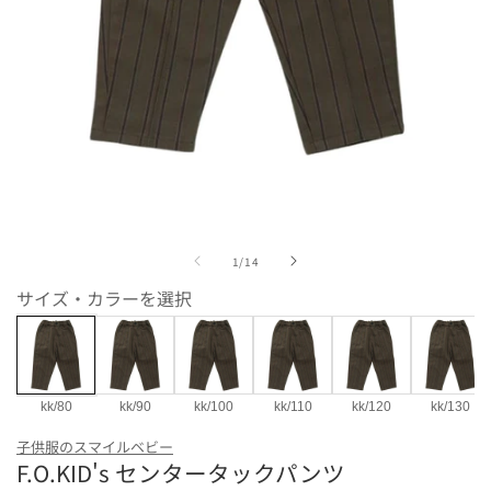
モ
ー
ダ
ル
で
の
1
/
14
メ
サイズ・カラーを選択
デ
ィ
ア
(1)
を
開
kk/80
kk/90
kk/100
kk/110
kk/120
kk/130
く
カラー・サイズ
子供服のスマイルベビー
F.O.KID's センタータックパンツ
kk/80
kk/90
kk/100
kk/110
kk