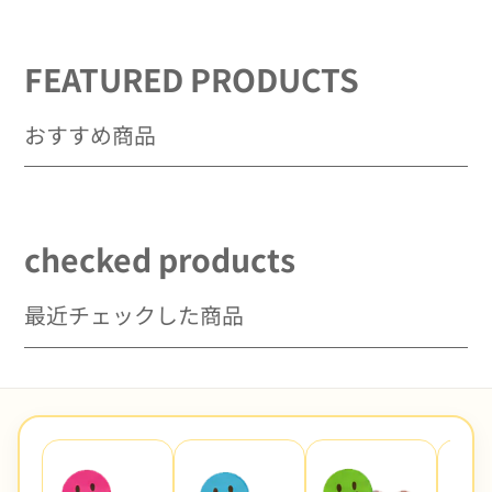
を
を
減
増
FEATURED PRODUCTS
ら
や
す
す
おすすめ商品
checked products
最近チェックした商品