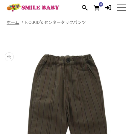
コンテ
0
0
ンツに
個
の
進む
ア
イ
テ
ム
ホーム
F.O.KID's センタータックパンツ
商品情
報にス
キップ