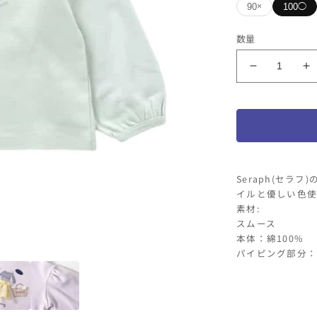
90
100
×
◯
カラー
数量
LV
MI
モ
サイズ
チ
ー
90
10
フ
T
T
シ
ャ
Seraph(セラ
ツ
イルと優しい色使
の
素材:
スムース
数
本体：綿100%
量
パイピング部分：
を
減
ら
す