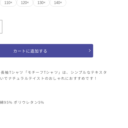
110
120
130
140
×
×
×
×
モ
チ
ー
0
110
120
130
140
フ
カートに追加する
シ
ャ
フ)の長袖Tシャツ「モチーフTシャツ」は、シンプルなテキスタ
ツ
いでナチュラルテイストのおしゃれにおすすめです！
の
数
量
綿95% ポリウレタン5%
を
増
や
す