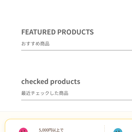
デ
ィ
ア
(1)
を
FEATURED PRODUCTS
開
く
おすすめ商品
checked products
最近チェックした商品
5,000円以上で