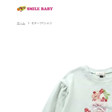
コンテ
ンツに
進む
ホーム
モチーフTシャツ
商品情
報にス
キップ