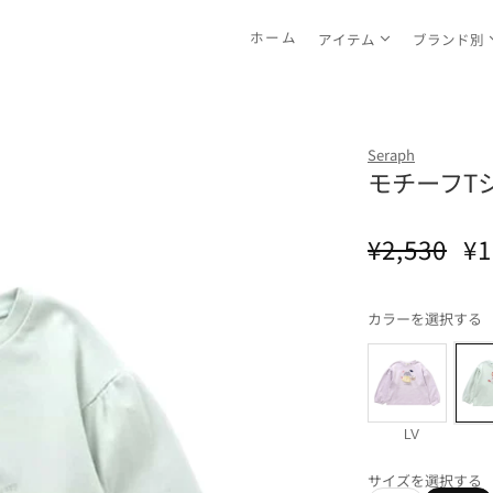
ホーム
アイテム
ブランド別
Seraph
モチーフT
通
セ
¥2,530
¥1
常
ー
価
ル
カラーを選択する
格
価
格
LV
サイズを選択する