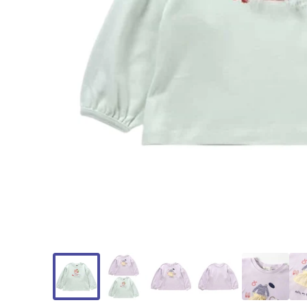
モ
ー
ダ
ル
で
メ