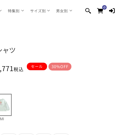
0
0
個
特集別
サイズ別
男女別
の
ア
イ
テ
ム
シャツ
,771
セール
30%OFF
税込
MI