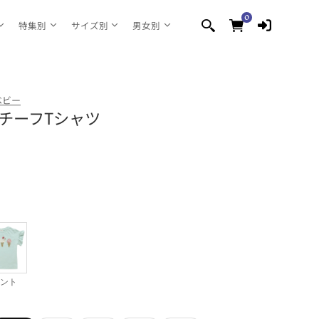
0
0
個
特集別
サイズ別
男女別
の
ア
イ
テ
ム
ベビー
 モチーフTシャツ
ント