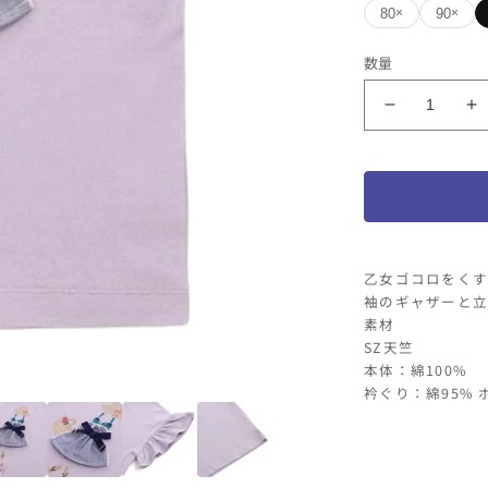
80
90
×
×
カラー
数量
ラベンダー
SERAPH
S
モ
サイズ
チ
80
90
ー
フ
T
T
シ
乙女ゴコロをくす
ャ
袖のギャザーと立
ツ
素材
の
SZ天竺
本体：綿100%
数
衿ぐり：綿95% 
量
を
減
ら