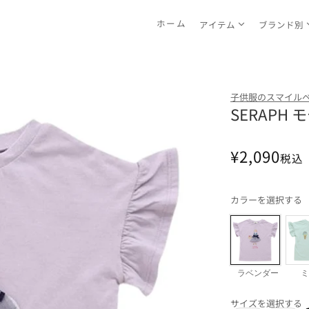
ホーム
アイテム
ブランド別
子供服のスマイル
SERAPH
通
¥2,090
税込
常
価
カラーを選択する
格
ラベンダー
ミ
サイズを選択する