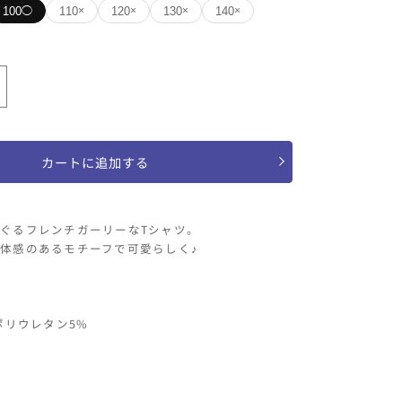
100
110
120
130
140
◯
×
×
×
×
ミント
ERAPH
モ
チ
100
110
120
130
140
ー
カートに追加する
フ
シ
ぐるフレンチガーリーなTシャツ。
ャ
体感のあるモチーフで可愛らしく♪
ツ
の
数
ポリウレタン5%
量
を
増
や