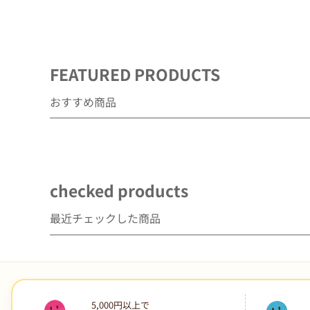
デ
ィ
ア
(1)
を
FEATURED PRODUCTS
開
く
おすすめ商品
checked products
最近チェックした商品
5,000円以上で