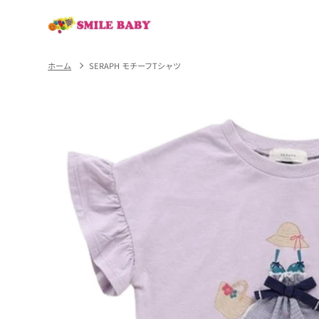
コンテ
ンツに
進む
ホーム
SERAPH モチーフTシャツ
商品情
報にス
キップ