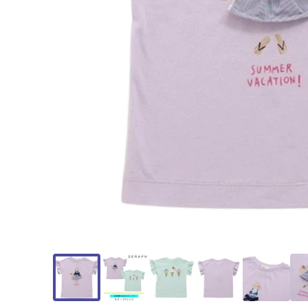
モ
ー
ダ
ル
で
メ