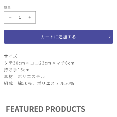
価
ル
数量
格
価
格
GrinLab
GrinLab
お
お
揃
揃
カートに追加する
い
い
可
可
能
能
サイズ
シ
シ
タテ30cm×ヨコ23cm×マチ6cm
ュ
ュ
持ち手16cm
ー
ー
ズ
ズ
素材 ポリエステル
バ
バ
組成 綿50％、ポリエステル50％
ッ
ッ
グ
グ
の
の
FEATURED PRODUCTS
数
数
量
量