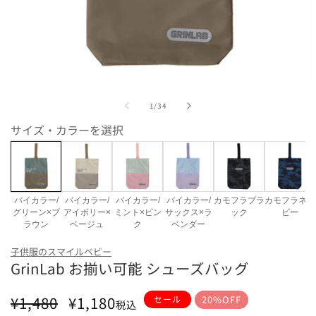
モ
ー
の
1
/
34
ダ
ル
サイズ・カラーを選択
で
メ
デ
ィ
ア
(1)
バイカラー/
バイカラー/
バイカラー/
バイカラー/
カモフラブラ
カモフラネイ
を
グリーン×ブ
アイボリー×
ミント×ピン
サックス×ラ
ック
ビー
開
ラウン
ベージュ
ク
ベンダー
く
カラー
子供服のスマイルベビー
GrinLab お揃い可能 シューズバッグ
バイカラー/グリーン×ブラウン
バイカラー/アイボリ
通
セ
¥1,480
¥1,180
セール
20%OFF
税込
常
ー