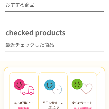
を
を
おすすめ商品
減
増
ら
や
す
す
checked products
最近チェックした商品
5,000円以上で
平日12時までの
安心のサポート
未使
ご注文で
送料無料
LINEで相談OK