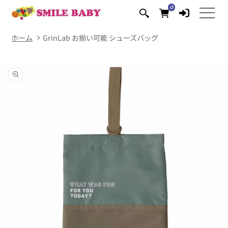
コンテ
0
0
ンツに
個
の
進む
ア
イ
テ
ム
ホーム
GrinLab お揃い可能 シューズバッグ
商品情
報にス
キップ