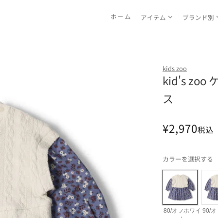
ホーム
アイテム
ブランド別
kids zoo
kid's 
ス
通
¥2,970
税込
常
価
カラーを選択する
格
80/オフホワイ
90/