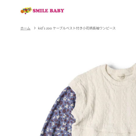
コンテ
ンツに
進む
ホーム
kid's zoo ケーブルベスト付き小花柄長袖ワンピース
商品情
報にス
キップ