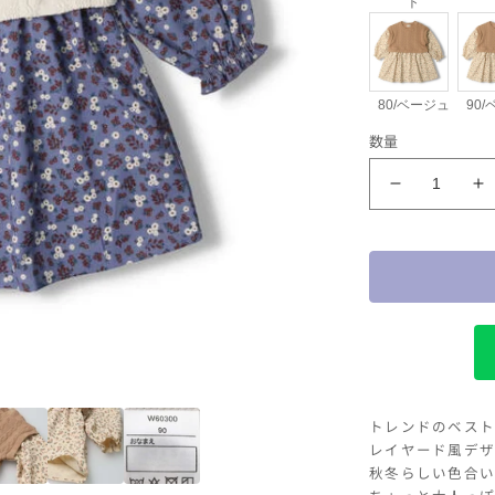
ト
80/ベージュ
90
サイズ・カラー
数量
80/オフホワ
kid&#39;s
k
zoo
z
ケ
ー
ブ
ル
ベ
ス
ト
トレンドのベスト
付
レイヤード風デザ
き
秋冬らしい色合い
小