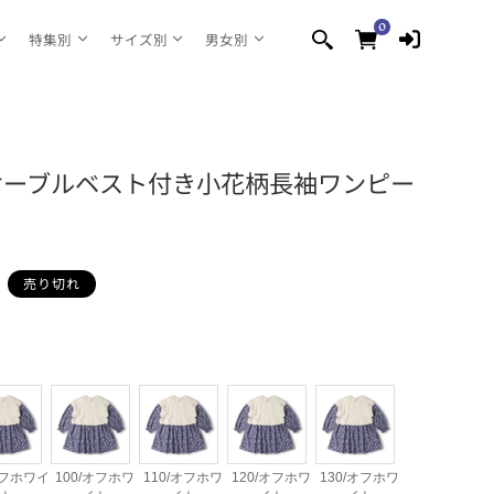
0
0
個
特集別
サイズ別
男女別
の
ア
イ
テ
ム
zoo ケーブルベスト付き小花柄長袖ワンピー
売り切れ
オフホワイ
100/オフホワ
110/オフホワ
120/オフホワ
130/オフホワ