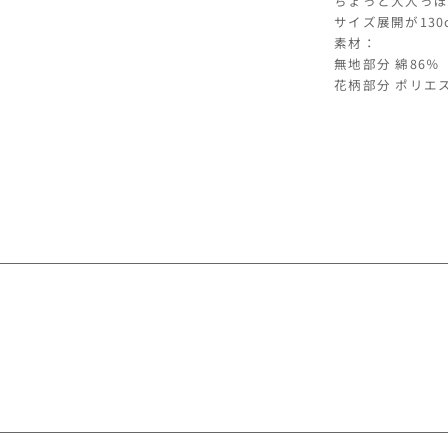
ちょっと大人っぽ
花
サイズ展開が13
柄
素材：
長
無地部分 綿86
袖
花柄部分 ポリエ
ワ
ン
ピ
ー
ス
の
数
量
を
減
ら
す