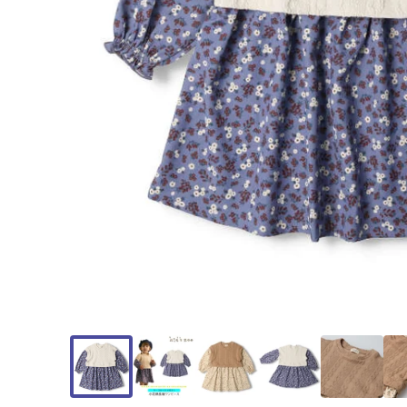
モ
ー
ダ
ル
で
メ