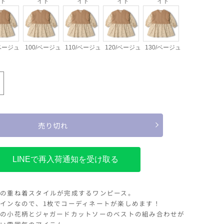
ト
イト
イト
イト
イト
/ベージュ
100/ベージュ
110/ベージュ
120/ベージュ
130/ベージュ
イト
90/オフホワイト
100/オフホワイト
110
id&#39;s
oo
ケ
ー
売り切れ
ブ
ル
ベ
LINEで再入荷通知を受け取る
ス
ト
の重ね着スタイルが完成するワンピース。
付
インなので、1枚でコーディネートが楽しめます！
き
の小花柄とジャガードカットソーのベストの組み合わせが
小