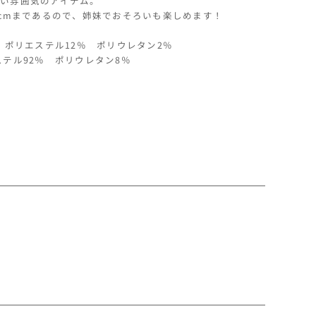
い雰囲気のアイテム。
花
0cmまであるので、姉妹でおそろいも楽しめます！
柄
長
％ ポリエステル12％ ポリウレタン2％
袖
ステル92％ ポリウレタン8％
ワ
ン
ピ
ー
ス
の
数
量
を
増
や
す