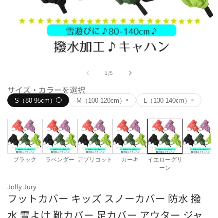
モ
ー
の
1
/
5
ダ
ル
サイズ・カラーを選択
で
S（80-95cm）
M（100-120cm）
L（130-140cm）
◯
×
×
メ
デ
ィ
ア
(1)
を
開
ブラック
ラベンダー
アプリコット
カーキ
イエローグリ
く
ーン
サイズ
Jolly Jury
フットカバー キッズ スノーカバー 防水 撥
S（80-95cm）
M（100-120cm）
L（130-14
水 雪よけ 靴カバー 足カバー アウター ジャ