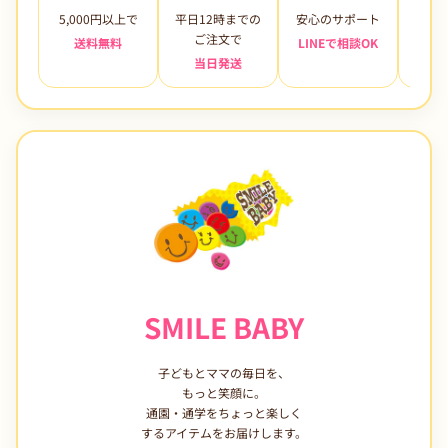
中
中
5,000円以上で
平日12時までの
安心のサポート
未使
綿
綿
ご注文で
送料無料
LINEで相談OK
遊
遊
当日発送
7日
び
び
着
着
ブ
ブ
ー
ー
ツ
ツ
ジ
ジ
ョ
ョ
リ
リ
ー
ー
ジ
ジ
SMILE BABY
ュ
ュ
リ
リ
子どもとママの毎日を、
ー
ー
もっと笑顔に。
の
の
通園・通学をちょっと楽しく
数
数
するアイテムをお届けします。
量
量