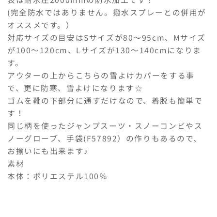
ー
ー
(完全防水ではありません。撥水スプレーとの併用が
カ
カ
オススメです。）
バ
バ
対応サイズの目安はSサイズが80〜95cm、Mサイズ
ー
ー
が100〜120cm、Lサイズが130〜140cmになりま
防
防
す。
水
水
アウターの上からこちらの雪よけカバーをする事
撥
撥
で、更に防寒、雪よけになります☆
水
水
ゴムを靴の下部分に通すだけなので、着脱も簡単で
雪
雪
す！
よ
よ
同じ柄を使ったジャンプスーツ・スノーコンビやス
け
け
ノーグローブ、手袋(F57892）の作りもあるので、
靴
靴
お揃いにも出来ます♪
カ
カ
バ
バ
素材
ー
ー
本体：ポリエステル100％
足
足
カ
カ
バ
バ