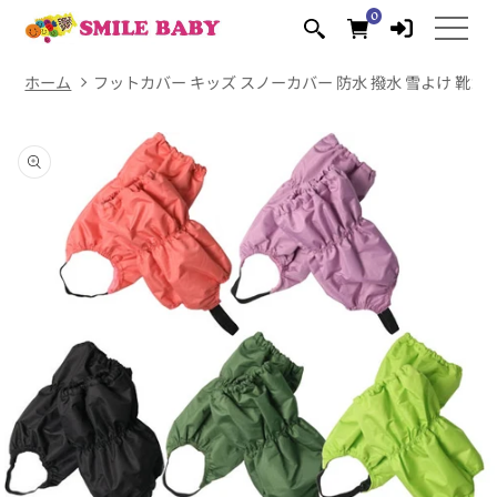
コンテ
0
0
ンツに
個
の
進む
ア
イ
テ
ム
ホーム
フットカバー キッズ スノーカバー 防水 撥水 雪よけ 靴カバ
商品情
報にス
キップ