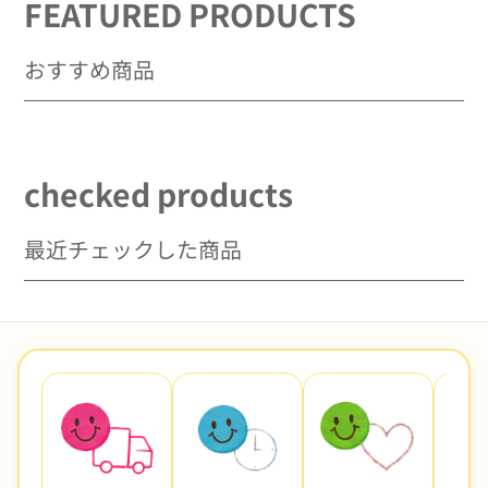
FEATURED PRODUCTS
ー
ー
ア
ア
ウ
ウ
おすすめ商品
タ
タ
ー
ー
ジ
ジ
ャ
ャ
checked products
ン
ン
パ
パ
ー
ー
最近チェックした商品
ス
ス
キ
キ
ー
ー
男
男
の
の
子
子
女
女
の
の
子
子