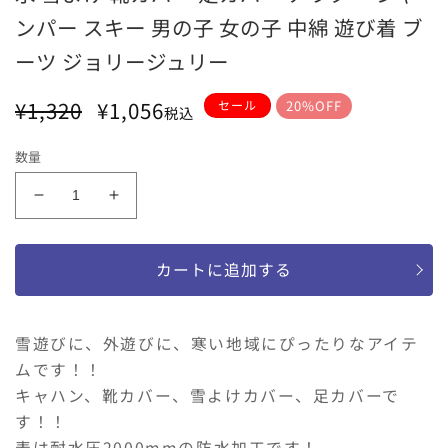
カラー
ンパー スキー 男の子 女の子 中綿 遊び着 ブ
ブラック
ラベンダー
アプリコット
カー
ーツ ジョリージュリー
通
セ
¥1,320
¥1,056
セール
20%OFF
税込
常
ー
価
ル
数量
格
価
格
フ
フ
ッ
ッ
ト
ト
カートに追加する
カ
カ
バ
バ
ー
ー
雪遊びに、外遊びに、寒い地域にぴったりなアイテ
キ
キ
ムです！！
ッ
ッ
キャハン、靴カバー、雪よけカバー、足カバーで
ズ
ズ
す！！
ス
ス
表は耐水圧2000mmの防水加工です！
ノ
ノ