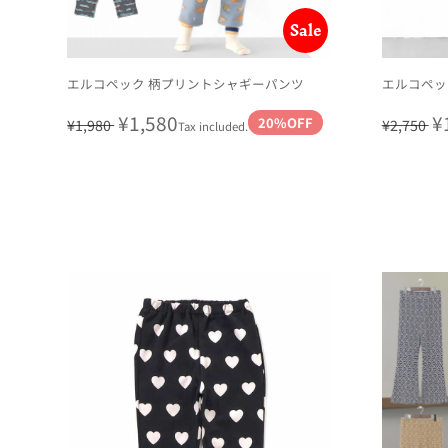
Sale
エルコペック 柄プリントシャギーパンツ
エルコペッ
Regular
Sale
¥1,580
Regula
S
¥
20%OFF
¥1,980
¥2,750
Tax included.
price
price
price
p