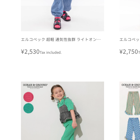
エルコペック 超軽 通気性抜群 ライトオンス
エルコペッ
デニム カーゴパンツ
サイド刺繍
Regular
¥2,530
Regula
¥2,750
Tax included.
T
price
price