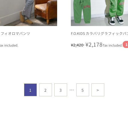
 フィオロマパンツ
F.O.KIDS カラバリグラフィックパ
r
Regular
Sale
¥2,178
1
¥2,420
ax included.
Tax included.
price
price
…
1
2
3
5
>