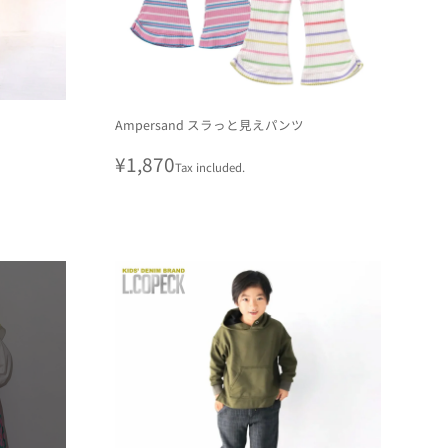
Ampersand スラっと見えパンツ
Regular
¥1,870
Tax included.
price