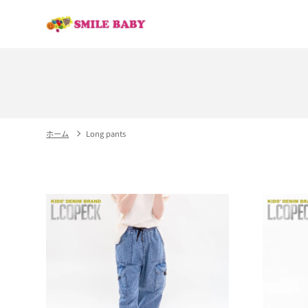
Skip to
content
ホーム
Long pants