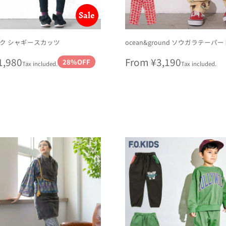
Sale
ク シャギースカッツ
ocean&ground ソウガラテーパ
r
ale
1,980
Regular
From ¥3,190
28%OFF
Tax included.
Tax included.
rice
price