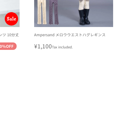
Sale
ンツ 10分丈
Ampersand メロウウエストハグレギンス
Regular
¥1,100
0%OFF
Tax included.
price