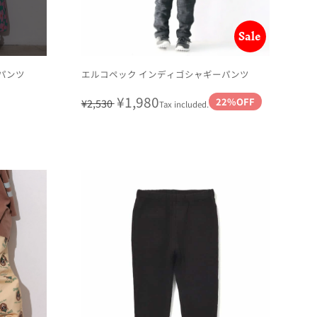
Sale
ンパンツ
エルコペック インディゴシャギーパンツ
Regular
Sale
¥1,980
22%OFF
¥2,530
Tax included.
price
price