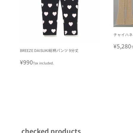
チャイハネ
Regula
¥5,280
T
BREEZE DAISUKI総柄パンツ 9分丈
price
Regular
¥990
Tax included.
price
checked products