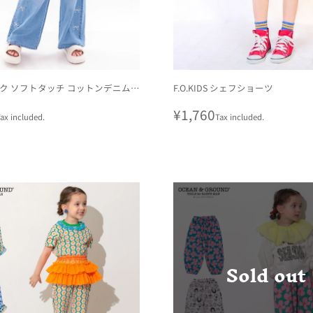
ク ソフトタッチ コットンデニム
F.O.KIDS シェフショーツ
 ワイドデニムパンツ
r
Regular
¥1,760
ax included.
Tax included.
price
Sold out