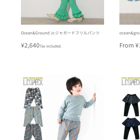
Ocean&Ground Jr.ジャガードフリルパンツ
ocean&
Regular
¥2,640
Regula
From ¥
Tax included.
price
price