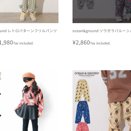
ground レトロパターンフリルパンツ
ocean&ground ソウガラバルー
r
1,980
Regular
¥2,860
Tax included.
Tax included.
price