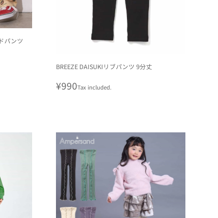
ードパンツ
BREEZE DAISUKIリブパンツ 9分丈
Regular
¥990
Tax included.
price